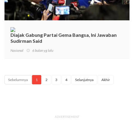
Diajak Gabung Partai Gema Bangsa, Ini Jawaban
Sudirman Said
Nasional
6 bulan yg lalu
Sebelumnya
1
2
3
4
Selanjutnya
Akhir
ADVERTISEMENT