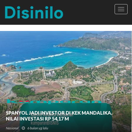
Toggl
navig
SPANYOL JADI INVESTOR DI KEK MANDALIKA,
NILAI INVESTASI RP 54,17 M
Nasional
6 bulan yg lalu