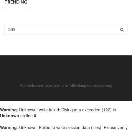
TRENDING
© disinilo.com 2026. Semua hak dilindungi undang-undang
Warning
: Unknown: write failed: Disk quota exceeded (122) in
Unknown
on line
0
Warning
: Unknown: Failed to write session data (files). Please verify