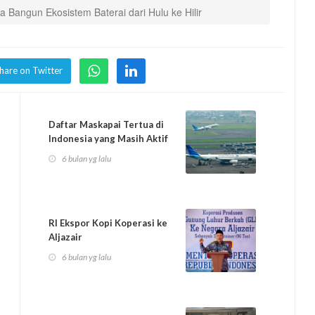
Bangun Ekosistem Baterai dari Hulu ke Hilir
hare on Twitter
Daftar Maskapai Tertua di
Indonesia yang Masih Aktif
hingga ...
6 bulan yg lalu
RI Ekspor Kopi Koperasi ke
Aljazair
6 bulan yg lalu