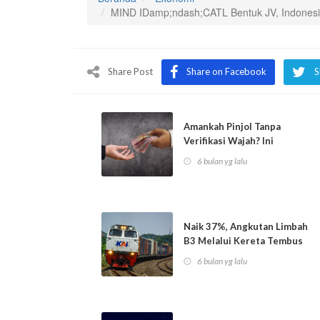
MIND IDamp;ndash;CATL Bentuk JV, Indonesia 
Share Post
Share on Facebook
S
Amankah Pinjol Tanpa
Verifikasi Wajah? Ini
Faktanyaamp;nbsp;...
6 bulan yg lalu
Naik 37%, Angkutan Limbah
B3 Melalui Kereta Tembus
14.256 To...
6 bulan yg lalu