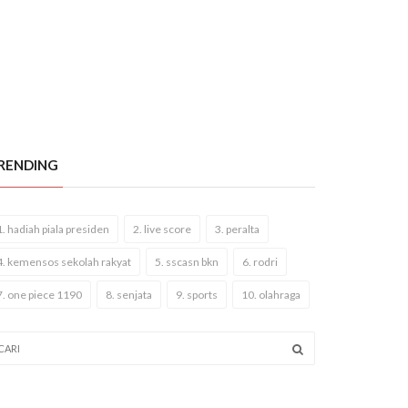
RENDING
1. hadiah piala presiden
2. live score
3. peralta
4. kemensos sekolah rakyat
5. sscasn bkn
6. rodri
7. one piece 1190
8. senjata
9. sports
10. olahraga