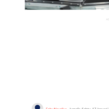
A
Feby Novalius
, Jurnalis-Sabtu, 17 Januar