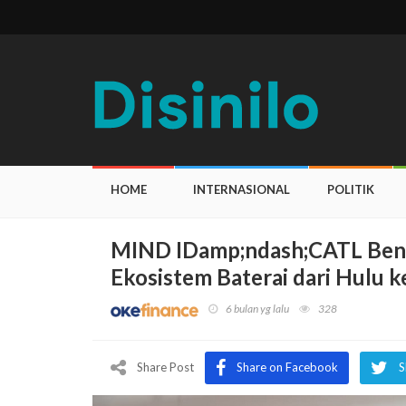
HOME
INTERNASIONAL
POLITIK
MIND IDamp;ndash;CATL Bent
Ekosistem Baterai dari Hulu ke
6 bulan yg lalu
328
Share Post
Share on Facebook
S