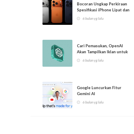
Bocoran Ungkap Perkiraan
Spesifikasi iPhone Lipat dan
Seri i...
6 bulan yg lalu
Cari Pemasukan, OpenAI
Akan Tampilkan Iklan untuk
Pengguna G...
6 bulan yg lalu
Google Luncurkan Fitur
Gemini AI
amp;lsquo;Personal
6 bulan yg lalu
Intellig...