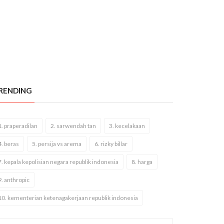
RENDING
1. praperadilan
2. sarwendah tan
3. kecelakaan
4. beras
5. persija vs arema
6. rizky billar
7. kepala kepolisian negara republik indonesia
8. harga
9. anthropic
10. kementerian ketenagakerjaan republik indonesia