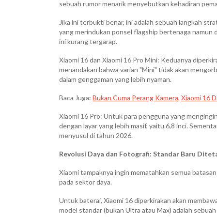
sebuah rumor menarik menyebutkan kehadiran pemain
Jika ini terbukti benar, ini adalah sebuah langkah s
yang merindukan ponsel flagship bertenaga namun 
ini kurang tergarap.
Xiaomi 16 dan Xiaomi 16 Pro Mini: Keduanya diperkirak
menandakan bahwa varian "Mini" tidak akan mengorb
dalam genggaman yang lebih nyaman.
Baca Juga:
Bukan Cuma Perang Kamera, Xiaomi 16 Di
Xiaomi 16 Pro: Untuk para pengguna yang mengingink
dengan layar yang lebih masif, yaitu 6,8 inci. Sementa
menyusul di tahun 2026.
Revolusi Daya dan Fotografi: Standar Baru Dite
Xiaomi tampaknya ingin mematahkan semua batasan di
pada sektor daya.
Untuk baterai, Xiaomi 16 diperkirakan akan membaw
model standar (bukan Ultra atau Max) adalah sebuah