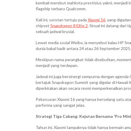
kembali merebut mahkota prestisius yakni, menjadi
flagship terbaru Qualcomm.
Kali ini, sorotan tertuju pada
Xiaomi 16
, yang digada
chipset
Snapdragon 8 Elite 2
. Sinyal ini datang dari
sebuah jadwal krusial.
Lewat media sosial Weibo, ia menyebut kalau HP Sna
dunia bakal hadir antara 24 atau 26 September 2025.
Meskipun nama perangkat tidak disebutkan, momentum
menjadi yang terdepan.
Jadwal ini juga bersinergi sempurna dengan agenda
bertajuk Snapdragon Summit yang digelar di Hawaii 
diperkirakan akan secara resmi memperkenalkan pro
Peluncuran Xiaomi 16 yang hanya berselang satu ata
performa yang sangat jelas.
Strategi Tiga Cabang: Kejutan Bernama 'Pro Mini
Tahun ini, Xiaomi tampaknya tidak hanya bermain ama