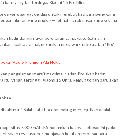
 baru yang tak terduga: Xiaomi 16 Pro Mini.
trategis yang sangat cerdas untuk merebut hati para pengguna
dengan ukuran yang ringkas—sebuah ceruk pasar yang selama
an hadir dengan layar berukuran sama, yaitu 6,3 inci. Ini
ankan kualitas visual, melainkan menawarkan kekuatan "Pro"
bekali Audio Premium Ala Nokia
an pengalaman imersif maksimal, varian Pro akan hadir
ra itu, varian tertinggi, Xiaomi 16 Ultra, kemungkinan baru akan
tapkan
 tahun ini. Salah satu bocoran paling mengejutkan adalah
a kapasitas 7.000 mAh. Menanamkan baterai sebesar ini pada
 gebrakan revolusioner, menjawab keluhan terbesar para