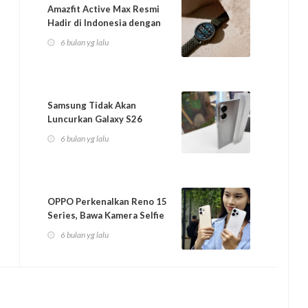
Amazfit Active Max Resmi
Hadir di Indonesia dengan
Layar Bes...
6 bulan yg lalu
Samsung Tidak Akan
Luncurkan Galaxy S26
Varian Edge dan Pro
6 bulan yg lalu
OPPO Perkenalkan Reno 15
Series, Bawa Kamera Selfie
50MP dan...
6 bulan yg lalu