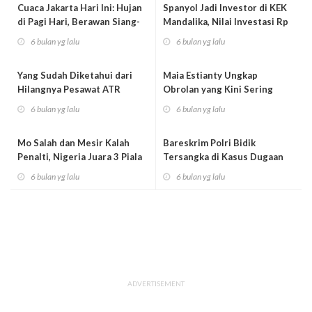
Cuaca Jakarta Hari Ini: Hujan
Spanyol Jadi Investor di KEK
di Pagi Hari, Berawan Siang-
Mandalika, Nilai Investasi Rp
Ma...
5...
6 bulan yg lalu
6 bulan yg lalu
Yang Sudah Diketahui dari
Maia Estianty Ungkap
Hilangnya Pesawat ATR
Obrolan yang Kini Sering
Pengangkut P...
Dibahas Jelang...
6 bulan yg lalu
6 bulan yg lalu
Mo Salah dan Mesir Kalah
Bareskrim Polri Bidik
Penalti, Nigeria Juara 3 Piala
Tersangka di Kasus Dugaan
Afri...
Fraud PT Dan...
6 bulan yg lalu
6 bulan yg lalu
ADVERTISEMENT