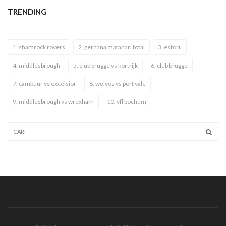
TRENDING
1. shamrock rovers
2. gerhana matahari total
3. estoril
4. middlesbrough
5. club brugge vs kortrijk
6. club brugge
7. cambuur vs excelsior
8. wolves vs port vale
9. middlesbrough vs wrexham
10. vfl bochum