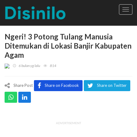
Toggl
navig
Ngeri! 3 Potong Tulang Manusia
Ditemukan di Lokasi Banjir Kabupaten
Agam
6 bulan yg lalu
814
Share Post
Share on Facebook
Share on Twitter
ADVERTISEMENT