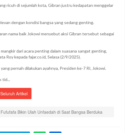
ng ricuh di sejumlah kota, Gibran justru kedapatan menggelar
relevan dengan kondisi bangsa yang sedang genting.
aran nama baik Jokowi menyebut aksi Gibran tersebut sebagai
ah mangkir dari acara penting dalam suasana sangat genting,
ata Roy kepada fajar.co.id, Selasa (2/9/2025).
 yang pernah dilakukan ayahnya, Presiden ke-7 RI, Jokowi.
tid...
Seluruh Artikel
: Fufufafa Bikin Ulah Unfaedah di Saat Bangsa Berduka