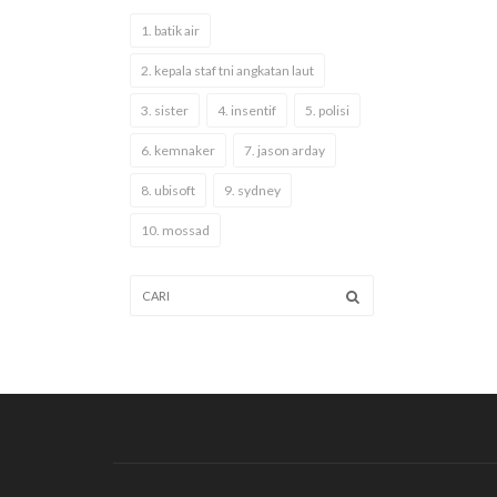
1. batik air
2. kepala staf tni angkatan laut
3. sister
4. insentif
5. polisi
6. kemnaker
7. jason arday
8. ubisoft
9. sydney
10. mossad