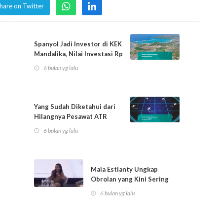
hare on Twitter
Spanyol Jadi Investor di KEK
Mandalika, Nilai Investasi Rp
5...
6 bulan yg lalu
Yang Sudah Diketahui dari
Hilangnya Pesawat ATR
Pengangkut P...
6 bulan yg lalu
Maia Estianty Ungkap
Obrolan yang Kini Sering
Dibahas Jelang...
6 bulan yg lalu