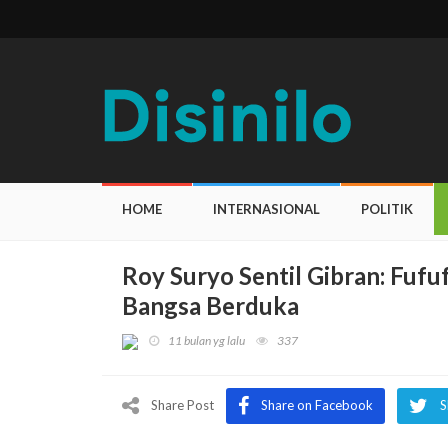
HOME
INTERNASIONAL
POLITIK
Roy Suryo Sentil Gibran: Fufu
Bangsa Berduka
11 bulan yg lalu
337
Share Post
Share on Facebook
S