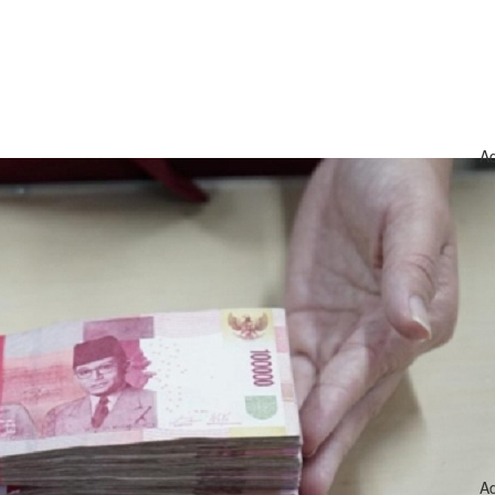
Ad
Ad