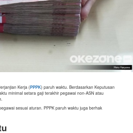
rjanjian Kerja (
PPPK
) paruh waktu. Berdasarkan Keputusan
u minimal setara gaji terakhir pegawai non-ASN atau
h.
a pegawai sesuai aturan. PPPK paruh waktu juga berhak
tu