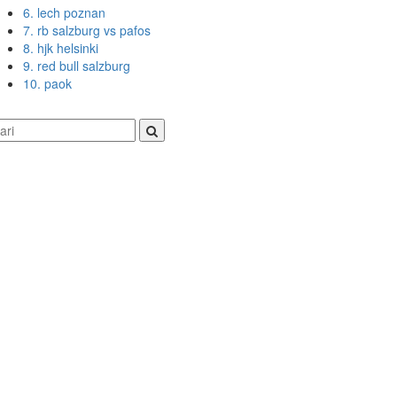
6. lech poznan
7. rb salzburg vs pafos
8. hjk helsinki
9. red bull salzburg
10. paok