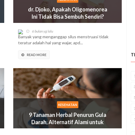
dr. Djoko, Apakah Oligomenorea
Ini Tidak Bisa Sembuh Sendiri?
6 bulan yg lalu
Banyak yang menganggap silus menstruasi tidak
teratur adalah hal yang wajar, apd...
T
READ MORE
KESEHATAN
9 Tanaman Herbal Penurun Gula
Darah, Alternatif Alami untuk
Diabetes