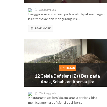
Sejak Dini
6 bulan yg lalu
Penggunaan sunscreen pada anak dapat mencegah
kulit terbakar dan mengurangi risi...
READ MORE
KESEHATAN
12 Gejala Defisiensi Zat Besi pada
Anak, Sebabkan Anemia jika
Dibiarkan
7 bulan yg lalu
Kekurangan zat besi dalam jangka panjang bisa
memicu anemia defisiensi besi, ken...