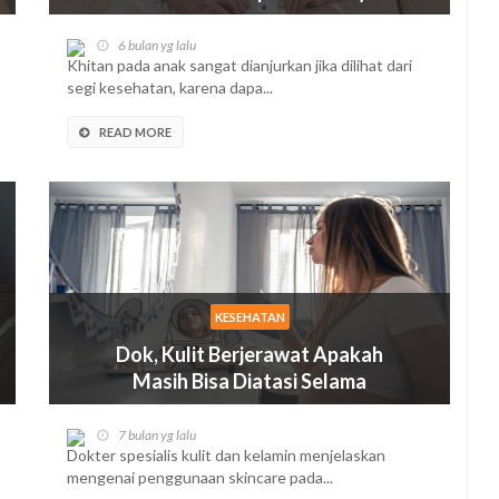
6 bulan yg lalu
Khitan pada anak sangat dianjurkan jika dilihat dari
segi kesehatan, karena dapa...
READ MORE
KESEHATAN
Dok, Kulit Berjerawat Apakah
Masih Bisa Diatasi Selama
Kehamilan dengan Skincare
Tertentu?
7 bulan yg lalu
Dokter spesialis kulit dan kelamin menjelaskan
mengenai penggunaan skincare pada...