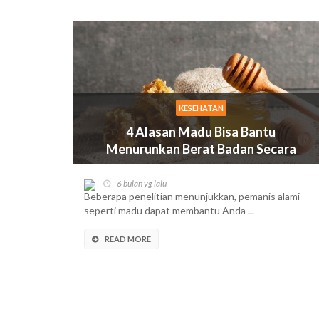
KESEHATAN
4 Alasan Madu Bisa Bantu
Menurunkan Berat Badan Secara
Alami
6 bulan yg lalu
Beberapa penelitian menunjukkan, pemanis alami
seperti madu dapat membantu Anda ...
READ MORE