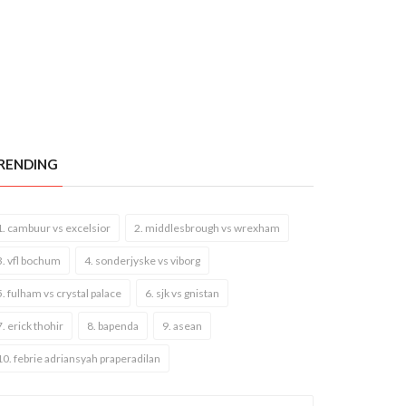
RENDING
1. cambuur vs excelsior
2. middlesbrough vs wrexham
3. vfl bochum
4. sonderjyske vs viborg
5. fulham vs crystal palace
6. sjk vs gnistan
7. erick thohir
8. bapenda
9. asean
10. febrie adriansyah praperadilan