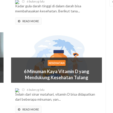
6 bulan yg lalu
Kadar gula darah tinggi di dalam darah bisa
membahayakan kesehatan. Berikut tana...
READ MORE
KESEHATAN
6 Minuman Kaya Vitamin D yang
Mendukung Kesehatan Tulang
dan Otot
6 bulan yg lalu
Selain dari sinar matahari, vitamin D bisa didapatkan
dari beberapa minuman, yan...
READ MORE