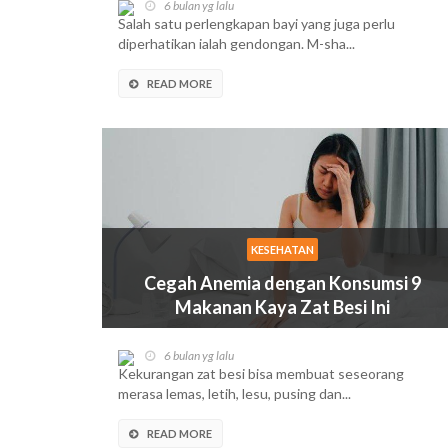
6 bulan yg lalu
Salah satu perlengkapan bayi yang juga perlu
diperhatikan ialah gendongan. M-sha...
READ MORE
KESEHATAN
Cegah Anemia dengan Konsumsi 9
Makanan Kaya Zat Besi Ini
6 bulan yg lalu
Kekurangan zat besi bisa membuat seseorang
merasa lemas, letih, lesu, pusing dan...
READ MORE