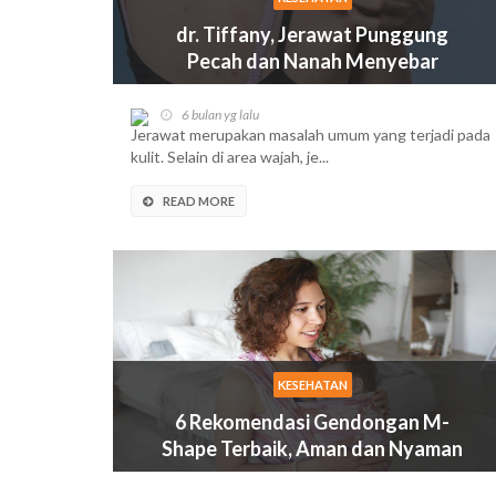
dr. Tiffany, Jerawat Punggung
Pecah dan Nanah Menyebar
Apakah Bisa Menular ke Kulit
Sekitar?
6 bulan yg lalu
Jerawat merupakan masalah umum yang terjadi pada
kulit. Selain di area wajah, je...
READ MORE
KESEHATAN
6 Rekomendasi Gendongan M-
Shape Terbaik, Aman dan Nyaman
untuk Bayi