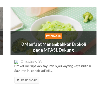
KESEHATAN
8 Manfaat Menambahkan Brokoli
pada MPASI, Dukung
Pertumbuhan si Kecil
6 bulan yg lalu
Brokoli merupakan sayuran hijau kayang kaya nutrisi.
Sayuran ini cocok jadi pili...
READ MORE